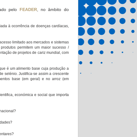
iado pelo
FEADER
, no âmbito do
iada à ocorrência de doenças cardíacas,
 acesso limitado aos mercados e sistemas
 produtos permitem um maior sucesso /
ntação de projetos de cariz mundial, com
rque é um alimento base cuja produção a
e selénio. Justifica-se assim a crescente
mentos base (em geral) e no arroz (em
ientifica, económica e social que importa
rnacional?
cidades?
mentares?