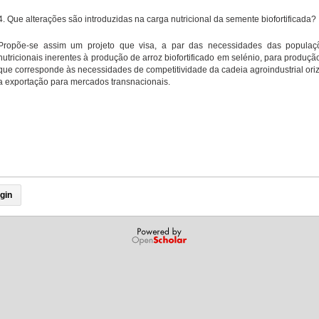
4. Que alterações são introduzidas na carga nutricional da semente biofortificada?
Propõe-se assim um projeto que visa, a par das necessidades das populaçõ
nutricionais inerentes à produção de arroz biofortificado em selénio, para produçã
que corresponde às necessidades de competitividade da cadeia agroindustrial oriz
a exportação para mercados transnacionais.
gin