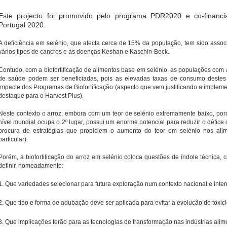
Este projecto foi promovido pelo programa PDR2020 e co-financ
Portugal 2020.
A deficiência em selénio, que afecta cerca de 15% da população, tem sido assoc
vários tipos de cancros e às doenças Keshan e Kaschin-Beck.
Contudo, com a biofortificação de alimentos base em selénio, as populações com
de saúde podem ser beneficiadas, pois as elevadas taxas de consumo destes
impacte dos Programas de Biofortificação (aspecto que vem justificando a impleme
destaque para o Harvest Plus).
Neste contexto o arroz, embora com um teor de selénio extremamente baixo, po
nível mundial ocupa o 2º lugar, possui um enorme potencial para reduzir o défice d
procura de estratégias que propiciem o aumento do teor em selénio nos ali
particular).
Porém, a biofortificação do arroz em selénio coloca questões de índole técnica, c
definir, nomeadamente:
1. Que variedades selecionar para futura exploração num contexto nacional e inte
2. Que tipo e forma de adubação deve ser aplicada para evitar a evolução de toxi
3. Que implicações terão para as tecnologias de transformação nas indústrias ali