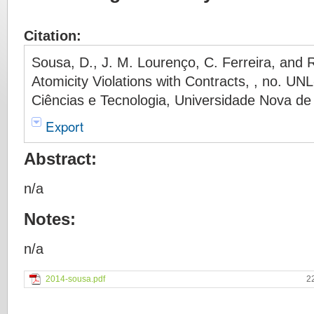
Citation:
Sousa, D., J. M. Lourenço, C. Ferreira, and R
Atomicity Violations with Contracts, , no. U
Ciências e Tecnologia, Universidade Nova de
Export
Abstract:
n/a
Notes:
n/a
2014-sousa.pdf
2