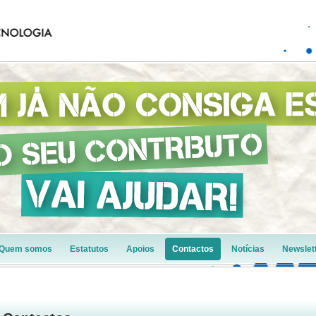
Quem somos
Estatutos
Apoios
Contactos
Notícias
Newslet