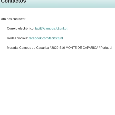
Contactos
Para nos contactar:
Correio electrónico:
facit@campus.fct.unl.pt
Redes Sociais:
facebook.com/facit.fctunl
Morada: Campus de Caparica / 2829-516 MONTE DE CAPARICA / Portugal