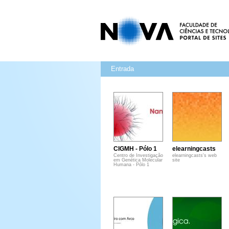
Entrada
CIGMH - Pólo 1
elearningcasts
Centro de Investigação
elearningcasts's web
em Genética Molecular
site
Humana - Pólo 1