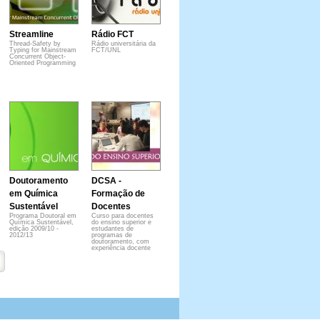
Streamline
Rádio FCT
Thread-Safety by
Rádio universitária da
Typing for Mainstream
FCT/UNL
Concurrent Object-
Oriented Programming
Doutoramento
DCSA -
em Química
Formação de
Sustentável
Docentes
Programa Doutoral em
Curso para docentes
Química Sustentável,
do ensino superior e
edição 2009/10 -
estudantes de
2012/13
programas de
doutoramento, com
experiência docente