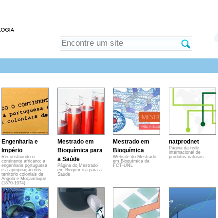
Engenharia e
Mestrado em
Mestrado em
natprodnet
Página da rede
Império
Bioquímica para
Bioquímica
internacional de
Reconstruindo o
Website do Mestrado
produtos naturais
a Saúde
continente africano: a
em Bioquímica da
engenharia portuguesa
Página do Mestrado
FCT-UNL
e a apropriação dos
em Bioquímica para a
território coloniais de
Saúde
Angola e Moçambique
(1870-1974)