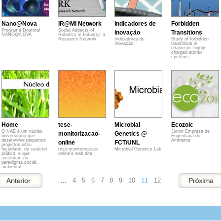
Nano@Nova
IR@MI Network
Indicadores de
Forbidden
Programa Doutoral
Social Aspects of
Inovação
Transitions
NANO@NOVA
Robotics in Industry: a
Research Network
Indicadores de
Study of forbidden
Inovação
transitions in
relativistic highly
charged atomic
systems
Home
tese-
Microbial
Ecozoic
O NAE é um núcleo
Júnior Empresa de
monitorizacao-
Genetics @
universitário que
Engenharia do
desenvolve pequenos
Ambiente
online
FCT/UNL
projectos intra-
faculdade, de carácter
tese-monitorizacao-
Microbial Genetics Lab
prático, e que
online's web site
assentam no
paradigma social,
ambiental
…
4
5
6
7
8
9
10
11
12