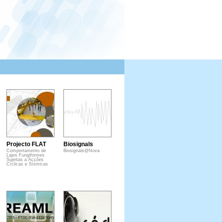
Projecto FLAT
Biosignals
Comportamento de
Biosignals@Nova
Lajes Fungiformes
Sujeitas a Acções
Cíclicas e Sísmicas