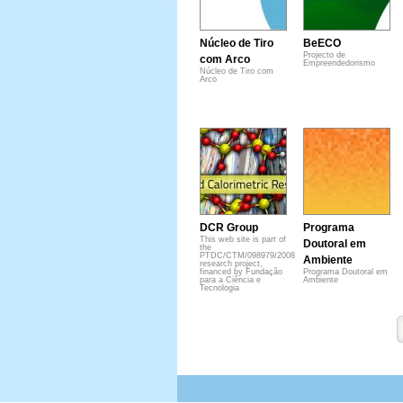
Núcleo de Tiro
BeECO
Projecto de
com Arco
Empreendedorismo
Núcleo de Tiro com
Arco
DCR Group
Programa
This web site is part of
Doutoral em
the
PTDC/CTM/098979/2008
Ambiente
research project,
financed by Fundação
Programa Doutoral em
para a Ciência e
Ambiente
Tecnologia