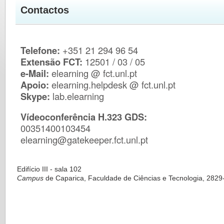
Contactos
Telefone:
+351 21 294 96 54
Extensão FCT:
12501 / 03 / 05
e-Mail:
elearning @ fct.unl.pt
Apoio:
elearning.helpdesk @ fct.unl.pt
Skype:
lab.elearnin
g
Vídeoconferência H.323 GDS:
00351400103454
elearning@gatekeeper.fct.unl.pt
Edifício III - sala 102
Campus
de Caparica,
Faculdade de Ciências e Tecnologia,
2829